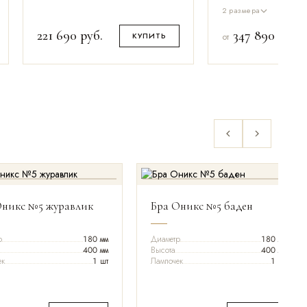
2 размера
221 690
руб.
347 890
руб.
КУПИТЬ
от
Оникс №5 журавлик
Бра Оникс №5 баден
р
180 мм
Диаметр
180 мм
400 мм
Высота
400 мм
ек
1 шт
Лампочек
1 шт