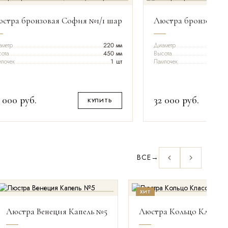
стра бронзовая София №1/1 шар
Люстра бронзовая 
аметр
220 мм
Диаметр
ота
450 мм
Высота
почек
1 шт
Лампочек
 000
руб.
32 000
руб.
КУПИТЬ
ВСЕ
→
ХИТ
ДИАМЕТР
ВЫСОТА
ЛАМП
Люстра Венеция Капель №5
Люстра Кольцо Классик
450 мм
250 мм
6 шт