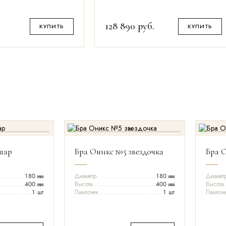
.
128 890
руб.
КУПИТЬ
КУПИТЬ
шар
Бра Оникс №5 звездочка
Бра 
180 мм
Диаметр
180 мм
Диамет
400 мм
Высота
400 мм
Высота
1 шт
Лампочек
1 шт
Лампоч