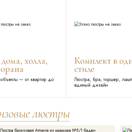
 дома, холла,
Комплект в од
торана
стиле
объекты — от квартир до
Люстра, бра, торшер, лам
единый дизайн
нзовые люстры