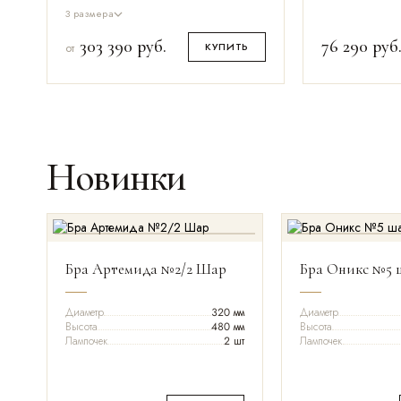
3 размера
303 390
руб.
76 290
руб
КУПИТЬ
от
Новинки
Бра Артемида №2/2 Шар
Бра Оникс №5 
Диаметр
320 мм
Диаметр
Высота
480 мм
Высота
Лампочек
2 шт
Лампочек