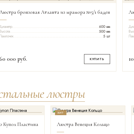
Люстра бронзовая Атланта из мрамора №5/1 баден
Лю
Диаметр
600 мм
Ди
Высота
500 мм
Выс
Лампочек
5 шт
Лам
60 000
руб.
10
КУПИТЬ
устальные люстры
ХИТ
А
ЛАМП
ЦЕНА
ДИАМЕТР
ВЫСОТА
ЛАМП
ЦЕНА
о Купол Пластина
Люстра Венеция Кольцо
6 шт
9 690
руб.
450 мм
200 мм
6 шт
9 190
руб.