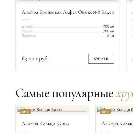
Люстра бронзовая Алфея Оникс №8 баден
Диаметр
700 мм
Высота
700 мм
Лампочек
8 шт
63 000
руб.
КУПИТЬ
Самые популярные
хр
ХИТ
ХИТ
ДИАМЕТР
ВЫСОТА
ЛАМП
ЦЕНА
ДИАМЕТР
ВЫСОТ
Люстра Кольцо Купол
Люстра Кольц
400 мм
250 мм
6 шт
9 190
руб.
450 мм
250 мм