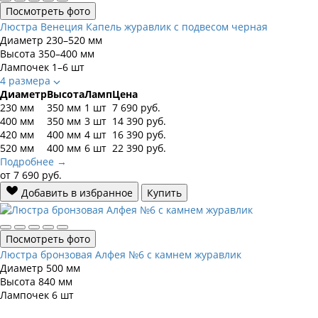
Посмотреть фото
Люстра Венеция Капель журавлик с подвесом черная
Диаметр
230–520 мм
Высота
350–400 мм
Лампочек
1–6 шт
4 размера
Диаметр
Высота
Ламп
Цена
230 мм
350 мм
1 шт
7 690
руб.
400 мм
350 мм
3 шт
14 390
руб.
420 мм
400 мм
4 шт
16 390
руб.
520 мм
400 мм
6 шт
22 390
руб.
Подробнее →
от
7 690
руб.
Добавить в избранное
Купить
Посмотреть фото
Люстра бронзовая Алфея №6 с камнем журавлик
Диаметр
500 мм
Высота
840 мм
Лампочек
6 шт