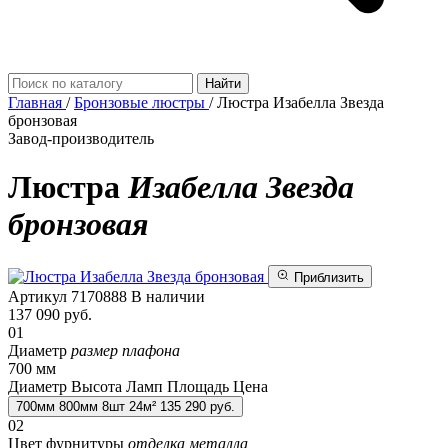
Найти
Главная
/
Бронзовые люстры
/
Люстра Изабелла Звезда
бронзовая
Завод-производитель
Люстра
Изабелла Звезда
бронзовая
Приблизить
Артикул
7170888
В наличии
137 090
руб.
01
Диаметр
размер плафона
700 мм
Диаметр
Высота
Ламп
Площадь
Цена
700
мм
800
мм
8
шт
24
м²
135 290
руб.
02
Цвет фурнитуры
отделка металла