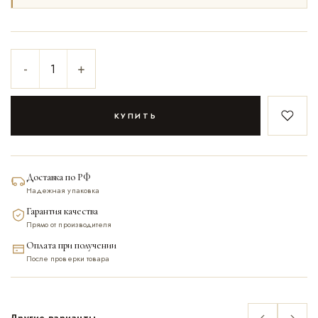
-
+
КУПИТЬ
В закл
Доставка по РФ
Надежная упаковка
Гарантия качества
Прямо от производителя
Оплата при получении
После проверки товара
Другие варианты