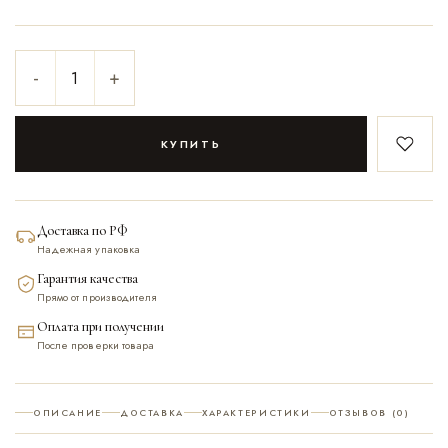
-
+
КУПИТЬ
В закл
Доставка по РФ
Надежная упаковка
Гарантия качества
Прямо от производителя
Оплата при получении
После проверки товара
ОПИСАНИЕ
ДОСТАВКА
ХАРАКТЕРИСТИКИ
ОТЗЫВОВ (0)