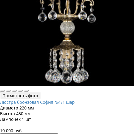
Посмотреть фото
Люстра бронзовая София №1/1 шар
Диаметр
220 мм
Высота
450 мм
Лампочек
1 шт
10 000
руб.