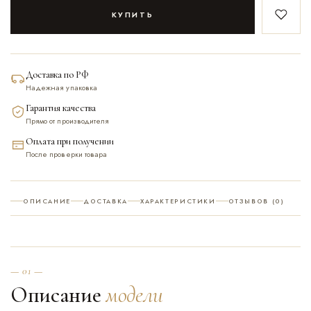
КУПИТЬ
В закл
Доставка по РФ
Надежная упаковка
Гарантия качества
Прямо от производителя
Оплата при получении
После проверки товара
ОПИСАНИЕ
ДОСТАВКА
ХАРАКТЕРИСТИКИ
ОТЗЫВОВ (0)
— 01 —
Описание
модели