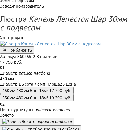
30мм с подвесом
Завод-производитель
Люстра
Капель Лепесток Шар 30мм
с подвесом
Хит продаж
Приблизить
Артикул
360455-2
В наличии
17 790
руб.
01
Диаметр
размер плафона
450 мм
Диаметр
Высота
Ламп
Площадь
Цена
450
мм
430
мм
5
шт
15
м²
17 790
руб.
550
мм
480
мм
6
шт
18
м²
19 390
руб.
02
Цвет фурнитуры
отделка металла
Золото
Золото
вариант отделки
Серебро
вариант отделки