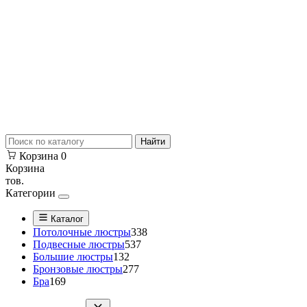
Найти
Корзина
0
Корзина
тов.
Категории
Каталог
Потолочные люстры
338
Подвесные люстры
537
Большие люстры
132
Бронзовые люстры
277
Бра
169