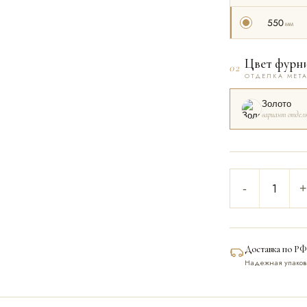
550
мм
Цвет фурн
02
ОТДЕЛКА МЕТ
Золото
вариант отдел
-
+
Доставка по РФ
Надежная упаков