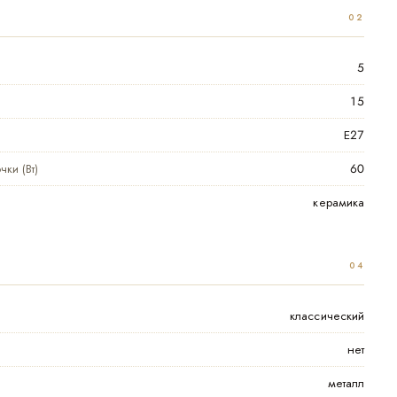
5
15
Е27
ки (Вт)
60
керамика
классический
нет
металл