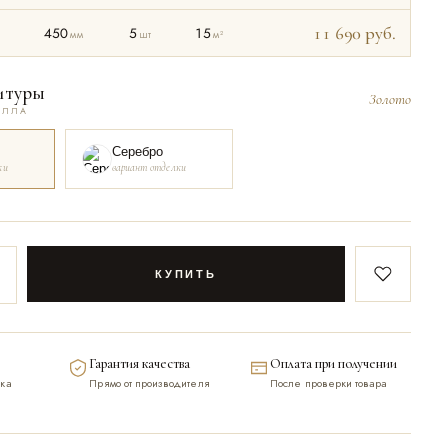
11 690
руб.
450
5
15
мм
шт
м²
итуры
Золото
АЛЛА
Серебро
ки
вариант отделки
КУПИТЬ
В закладк
Гарантия качества
Оплата при получении
ка
Прямо от производителя
После проверки товара