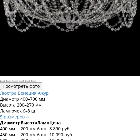
Посмотреть фото
Люстра Венеция Ажур
Диаметр
400–700 мм
Высота
200–270 мм
Лампочек
6–8 шт
5 размеров
Диаметр
Высота
Ламп
Цена
400 мм
200 мм
6 шт
8 890
руб.
450 мм
200 мм
6 шт
10 090
руб.