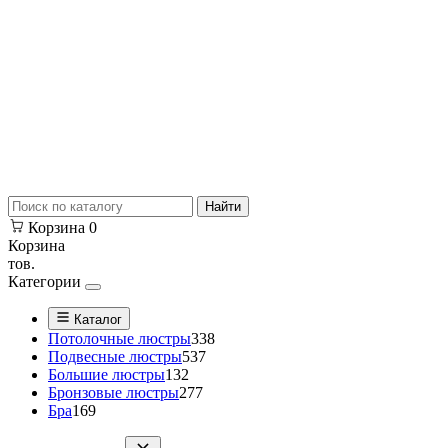
Найти
Корзина
0
Корзина
тов.
Категории
Каталог
Потолочные люстры
338
Подвесные люстры
537
Большие люстры
132
Бронзовые люстры
277
Бра
169