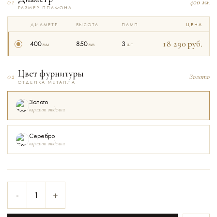
01
400 мм
РАЗМЕР ПЛАФОНА
ДИАМЕТР
ВЫСОТА
ЛАМП
ЦЕНА
18 290
руб.
400
850
3
мм
мм
шт
Цвет фурнитуры
02
Золото
ОТДЕЛКА МЕТАЛЛА
Золото
вариант отделки
Серебро
вариант отделки
-
+