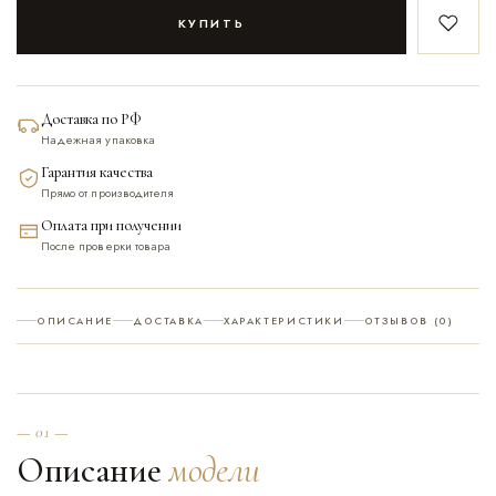
КУПИТЬ
В закл
Доставка по РФ
Надежная упаковка
Гарантия качества
Прямо от производителя
Оплата при получении
После проверки товара
ОПИСАНИЕ
ДОСТАВКА
ХАРАКТЕРИСТИКИ
ОТЗЫВОВ (0)
— 01 —
Описание
модели