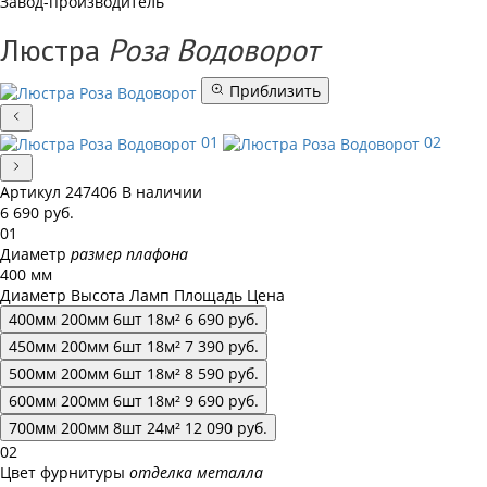
Завод-производитель
Люстра
Роза Водоворот
Приблизить
01
02
Артикул
247406
В наличии
6 690
руб.
01
Диаметр
размер плафона
400 мм
Диаметр
Высота
Ламп
Площадь
Цена
400
мм
200
мм
6
шт
18
м²
6 690
руб.
450
мм
200
мм
6
шт
18
м²
7 390
руб.
500
мм
200
мм
6
шт
18
м²
8 590
руб.
600
мм
200
мм
6
шт
18
м²
9 690
руб.
700
мм
200
мм
8
шт
24
м²
12 090
руб.
02
Цвет фурнитуры
отделка металла