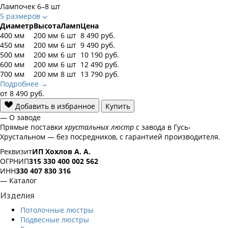
Лампочек
6–8 шт
5 размеров
Диаметр
Высота
Ламп
Цена
400 мм
200 мм
6 шт
8 490
руб.
450 мм
200 мм
6 шт
9 490
руб.
500 мм
200 мм
6 шт
10 190
руб.
600 мм
200 мм
6 шт
12 490
руб.
700 мм
200 мм
8 шт
13 790
руб.
Подробнее →
от
8 490
руб.
Добавить в избранное
Купить
— О заводе
Прямые поставки
хрустальных люстр
с завода в Гусь-
Хрустальном — без посредников, с гарантией производителя.
Реквизит
ИП Хохлов А. А.
ОГРНИП
315 330 400 002 562
ИНН
330 407 830 316
— Каталог
Изделия
Потолочные люстры
Подвесные люстры