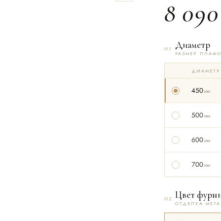
8 090
Диаметр
01
РАЗМЕР ПЛАФ
ДИАМЕТР
450
мм
500
мм
600
мм
700
мм
Цвет фурн
02
ОТДЕЛКА МЕТ