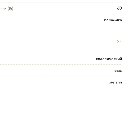
ки (Вт)
60
керамика
классический
есть
металл