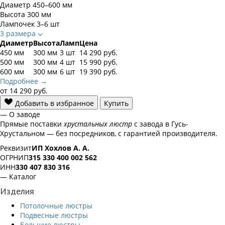
Диаметр
450–600 мм
Высота
300 мм
Лампочек
3–6 шт
3 размера
Диаметр
Высота
Ламп
Цена
450 мм
300 мм
3 шт
14 290
руб.
500 мм
300 мм
4 шт
15 990
руб.
600 мм
300 мм
6 шт
19 390
руб.
Подробнее →
от
14 290
руб.
Добавить в избранное
Купить
— О заводе
Прямые поставки
хрустальных люстр
с завода в Гусь-
Хрустальном — без посредников, с гарантией производителя.
Реквизит
ИП Хохлов А. А.
ОГРНИП
315 330 400 002 562
ИНН
330 407 830 316
— Каталог
Изделия
Потолочные люстры
Подвесные люстры
Большие люстры