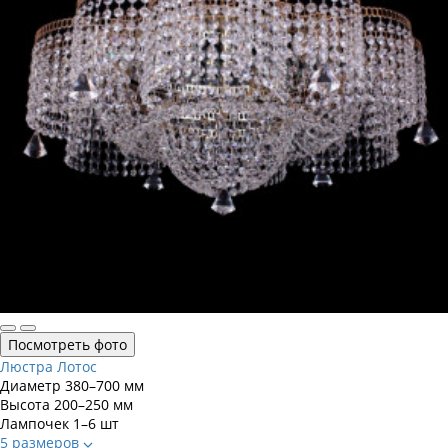
Посмотреть фото
Люстра Лотос
Диаметр
380–700 мм
Высота
200–250 мм
Лампочек
1–6 шт
5 размеров