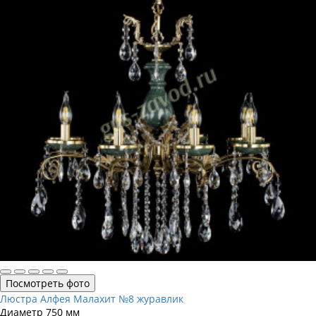
Посмотреть фото
Люстра Алфея Малахит №8 журавлик
Диаметр
750 мм