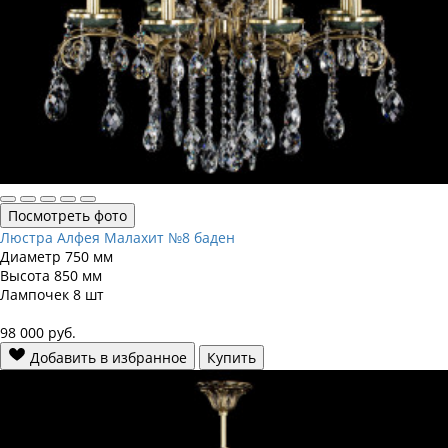
Посмотреть фото
Люстра Алфея Малахит №8 баден
Диаметр
750 мм
Высота
850 мм
Лампочек
8 шт
98 000
руб.
Добавить в избранное
Купить