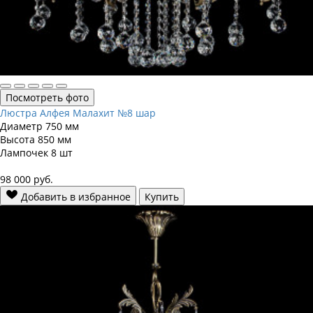
Посмотреть фото
Люстра Алфея Малахит №8 шар
Диаметр
750 мм
Высота
850 мм
Лампочек
8 шт
98 000
руб.
Добавить в избранное
Купить