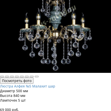
Посмотреть фото
Люстра Алфея №5 Малахит шар
Диаметр
500 мм
Высота
840 мм
Лампочек
5 шт
69 000
руб.