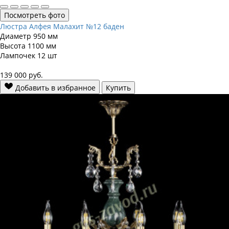
Посмотреть фото
Люстра Алфея Малахит №12 баден
Диаметр
950 мм
Высота
1100 мм
Лампочек
12 шт
139 000
руб.
Добавить в избранное
Купить