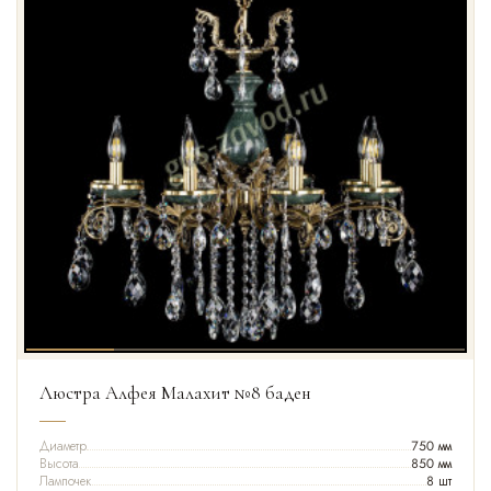
Люстра Алфея Малахит №8 баден
Диаметр
750 мм
Высота
850 мм
Лампочек
8 шт