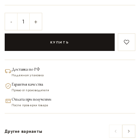
-
+
КУПИТЬ
В закл
Доставка по РФ
Надежная упаковка
Гарантия качества
Прямо от производителя
Оплата при получении
После проверки товара
Другие варианты