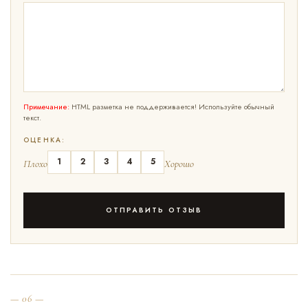
Примечание:
HTML разметка не поддерживается! Используйте обычный
текст.
ОЦЕНКА:
1
2
3
4
5
Плохо
Хорошо
ОТПРАВИТЬ ОТЗЫВ
— 06 —