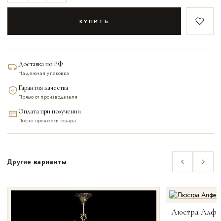
КУПИТЬ
В закл
Доставка по РФ
Надежная упаковка
Гарантия качества
Прямо от производителя
Оплата при получении
После проверки товара
Другие варианты
Люстра Алфе