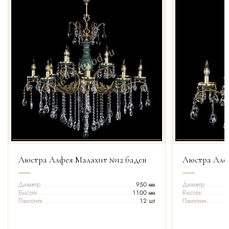
Люстра Алфея Малахит №12 баден
Люстра Алф
Диаметр
950 мм
Диаметр
Высота
1100 мм
Высота
Лампочек
12 шт
Лампочек