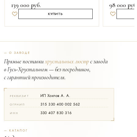
139 000
руб.
98 000
руб
КУПИТЬ
Добавить в избранное
Добавить в 
— О ЗАВОДЕ
Прямые поставки
хрустальных люстр
с завода
в Гусь-Хрустальном — без посредников,
с гарантией производителя.
ИП Хохлов А. А.
РЕКВИЗИТ
315 330 400 002 562
ОГРНИП
330 407 830 316
ИНН
— КАТАЛОГ