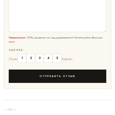
Примечание:
HTML разметка не поддерживается! Используйте обычный
текст.
ОЦЕНКА:
1
2
3
4
5
Плохо
Хорошо
ОТПРАВИТЬ ОТЗЫВ
— 06 —