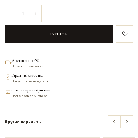
-
+
КУПИТЬ
В закл
Доставка по РФ
Надежная упаковка
Гарантия качества
Прямо от производителя
Оплата при получении
После проверки товара
Другие варианты