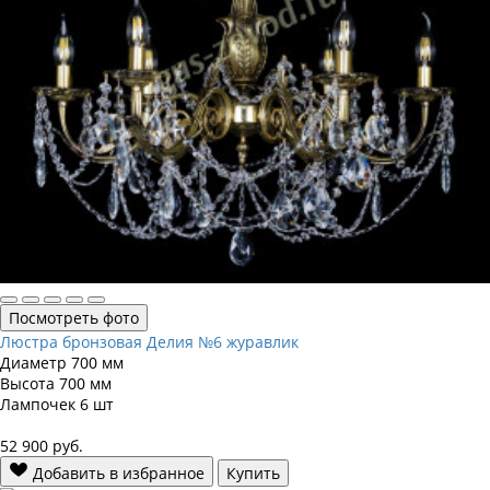
Посмотреть фото
Люстра бронзовая Делия №6 журавлик
Диаметр
700 мм
Высота
700 мм
Лампочек
6 шт
52 900
руб.
Добавить в избранное
Купить