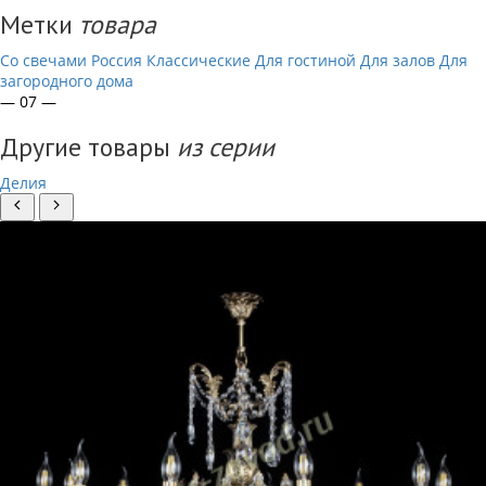
Метки
товара
Со свечами
Россия
Классические
Для гостиной
Для залов
Для
загородного дома
— 07 —
Другие товары
из серии
Делия