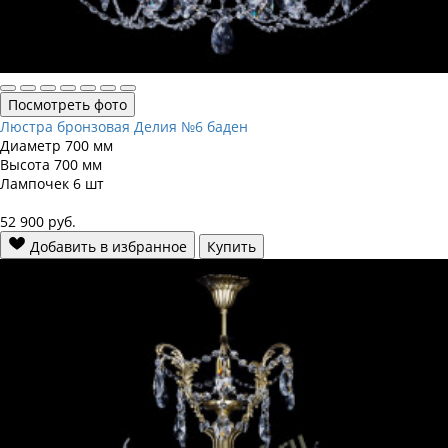
Посмотреть фото
Люстра бронзовая Делия №6 баден
Диаметр
700 мм
Высота
700 мм
Лампочек
6 шт
52 900
руб.
Добавить в избранное
Купить