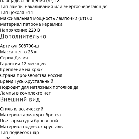
Площадь освещения (м²)
18
Тип лампы
накаливания или энергосберегающая
Тип цоколя
Е14
Максимальная мощность лампочки (Вт)
60
Материал патрона
керамика
Напряжение
220 В
Дополнительно
Артикул
508706-ш
Масса нетто
23 кг
Серия
Делия
Гарантия
12 месяцев
Крепление
на крюк
Страна производства
Россия
Бренд
Гусь-Хрустальный
Подходит для натяжных потолков
да
Лампы в комплекте
нет
Внешний вид
Стиль
классический
Материал арматуры
бронза
Цвет арматуры
бронзовый
Материал подвесок
хрусталь
Тип подвесок
шар
— 04 —