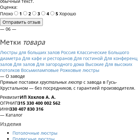
обычный текст.
Оценка:
Плохо
1
2
3
4
5
Хорошо
Отправить отзыв
— 06 —
Метки
товара
Люстры для больших залов
Россия
Классические
Большого
диаметра
Для кафе и ресторанов
Для гостиной
Для конференц
залов
Для залов
Для загородного дома
Высокие
Для высоких
потолков
Восьмиламповые
Рожковые люстры
— О заводе
Прямые поставки
хрустальных люстр
с завода в Гусь-
Хрустальном — без посредников, с гарантией производителя.
Реквизит
ИП Хохлов А. А.
ОГРНИП
315 330 400 002 562
ИНН
330 407 830 316
— Каталог
Изделия
Потолочные люстры
Подвесные люстры