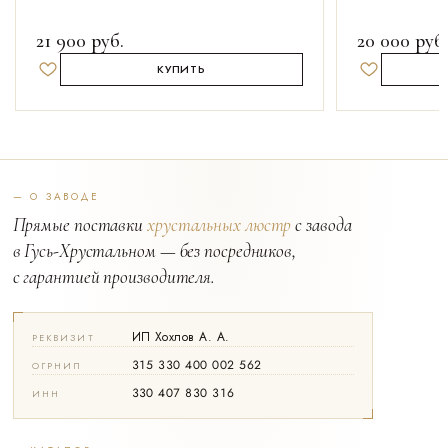
21 900
руб.
20 000
руб.
КУПИТЬ
Добавить в избранное
Добавить в 
— О ЗАВОДЕ
Прямые поставки
хрустальных люстр
с завода
в Гусь-Хрустальном — без посредников,
с гарантией производителя.
ИП Хохлов А. А.
РЕКВИЗИТ
315 330 400 002 562
ОГРНИП
330 407 830 316
ИНН