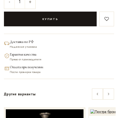
-
+
КУПИТЬ
В закл
Доставка по РФ
Надежная упаковка
Гарантия качества
Прямо от производителя
Оплата при получении
После проверки товара
Другие варианты