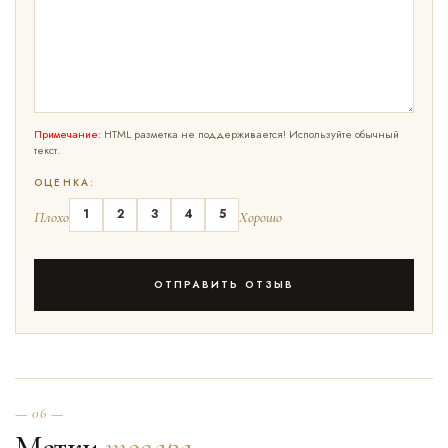
Примечание:
HTML разметка не поддерживается! Используйте обычный
текст.
ОЦЕНКА:
1
2
3
4
5
Плохо
Хорошо
ОТПРАВИТЬ ОТЗЫВ
— 06 —
Метки
товара