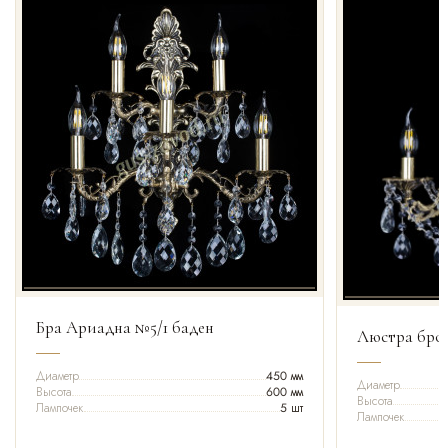
Бра Ариадна №5/1 баден
Люстра бро
Диаметр
450 мм
Диаметр
Высота
600 мм
Высота
Лампочек
5 шт
Лампочек