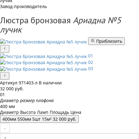
лучик
Завод-производитель
Люстра бронзовая
Ариадна №5
лучик
Приблизить
01
02
03
Артикул
971403-л
В наличии
32 000
руб.
01
Диаметр
размер плафона
400 мм
Диаметр
Высота
Ламп
Площадь
Цена
400
мм
550
мм
5
шт
15
м²
32 000
руб.
-