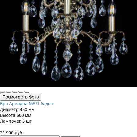
Посмотреть фото
Бра Ариадна №5/1 баден
Диаметр
450 мм
Высота
600 мм
Лампочек
5 шт
21 900
руб.