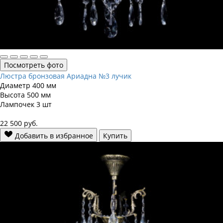
Посмотреть фото
Люстра бронзовая Ариадна №3 лучик
Диаметр
400 мм
Высота
500 мм
Лампочек
3 шт
22 500
руб.
Добавить в избранное
Купить