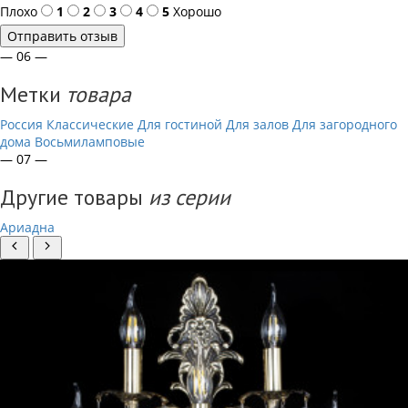
Плохо
1
2
3
4
5
Хорошо
Отправить отзыв
— 06 —
Метки
товара
Россия
Классические
Для гостиной
Для залов
Для загородного
дома
Восьмиламповые
— 07 —
Другие товары
из серии
Ариадна