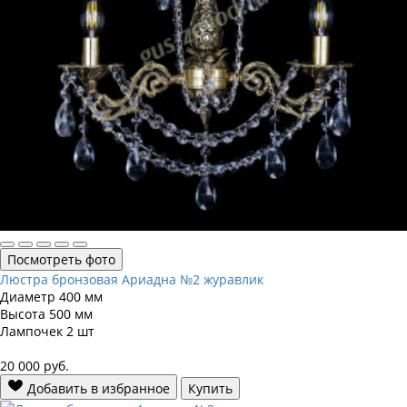
Посмотреть фото
Люстра бронзовая Ариадна №2 журавлик
Диаметр
400 мм
Высота
500 мм
Лампочек
2 шт
20 000
руб.
Добавить в избранное
Купить