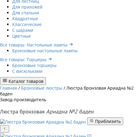
Для лестниц
Для прихожей
Для спальни
Квадратные
Классические
С шарами
Цветные
Все товары: Настольные лампы
Бронзовые настольные лампы
Все товары: Торшеры
Бронзовые торшеры
С висюльками
Каталог товаров
Главная
/
Бронзовые люстры
/
Люстра бронзовая Ариадна №2
баден
Завод-производитель
Люстра бронзовая
Ариадна №2 баден
Приблизить
01