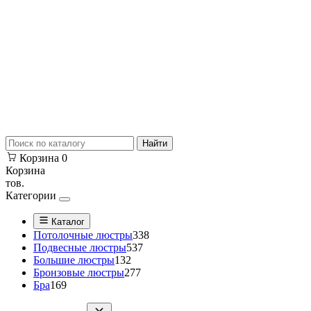
Найти
Корзина
0
Корзина
тов.
Категории
Каталог
Потолочные люстры
338
Подвесные люстры
537
Большие люстры
132
Бронзовые люстры
277
Бра
169